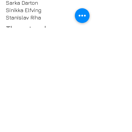
Sarka Darton
Sinikka Elfving
Stanislav Riha
The artworks
The press